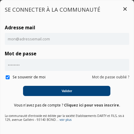
SE CONNECTER À LA COMMUNAUTÉ
Adresse mail
Connexion
Mot de passe
Ce contenu est réservé aux utilisateurs connectés
Accueil
Communauté ACCESS STEAM+ DT8103C0
Notice
Connexion
Se souvenir de moi
Mot de passe oublié ?
01. Choisir une marque
Valider
02. Choisir la catégorie
Vous n'avez pas de compte ?
Cliquez ici pour vous inscrire.
03. Sélectionner un produit
La communauté d’entraide est éditée par la société Etablissements DARTY et FILS, sis à
129, avenue Galliéni - 93140 BOND...
voir plus