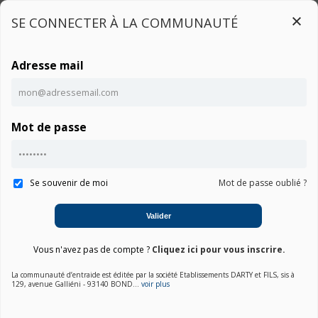
SE CONNECTER À LA COMMUNAUTÉ
Adresse mail
Connexion
Mot de passe
Ce contenu est réservé aux utilisateurs connectés
Accueil
Communauté FLEX 5000
Notice
Connexion
Se souvenir de moi
Mot de passe oublié ?
01. Choisir une marque
Valider
02. Choisir la catégorie
Vous n'avez pas de compte ?
Cliquez ici pour vous inscrire.
03. Sélectionner un produit
La communauté d’entraide est éditée par la société Etablissements DARTY et FILS, sis à
129, avenue Galliéni - 93140 BOND...
voir plus