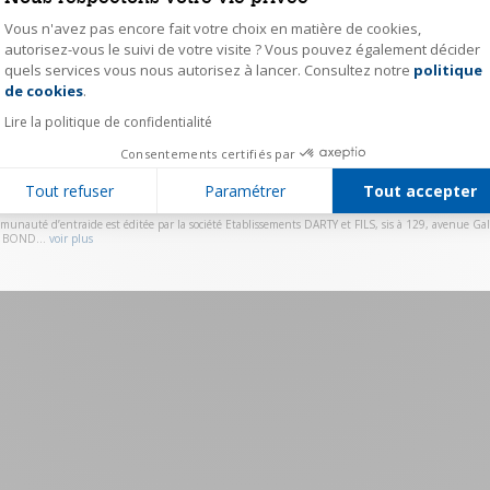
Vous n'avez pas encore fait votre choix en matière de cookies,
Mot de passe
autorisez-vous le suivi de votre visite ? Vous pouvez également décider
quels services vous nous autorisez à lancer. Consultez notre
politique
Axeptio consent
Se souvenir de moi
Mot de passe ou
de cookies
.
Lire la politique de confidentialité
Valider
Consentements certifiés par
Vous n'avez pas de compte ?
Cliquez ici pour vous ins
Tout refuser
Paramétrer
Tout accepter
munauté d’entraide est éditée par la société Etablissements DARTY et FILS, sis à 129, avenue Gall
 BOND...
voir plus