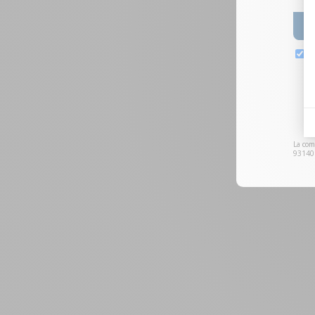
La com
93140