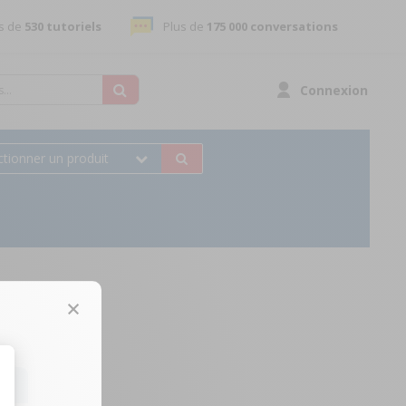
s de
530 tutoriels
Plus de
175 000 conversations
Connexion
ctionner un produit