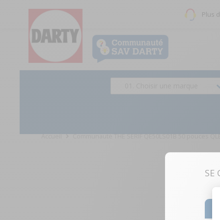
Plus 
01. Choisir une marque
Accueil
Communauté THE SERIF QE50LS01B 50 pouces QL
SE