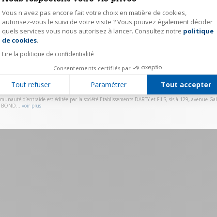
Vous n'avez pas encore fait votre choix en matière de cookies,
Mot de passe
autorisez-vous le suivi de votre visite ? Vous pouvez également décider
quels services vous nous autorisez à lancer. Consultez notre
politique
Axeptio consent
Se souvenir de moi
Mot de passe ou
de cookies
.
Lire la politique de confidentialité
Valider
Consentements certifiés par
Vous n'avez pas de compte ?
Cliquez ici pour vous ins
Tout refuser
Paramétrer
Tout accepter
munauté d’entraide est éditée par la société Etablissements DARTY et FILS, sis à 129, avenue Gall
 BOND...
voir plus