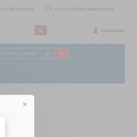
s de
530 tutoriels
Plus de
175 000 conversations
Connexion
ctionner un produit