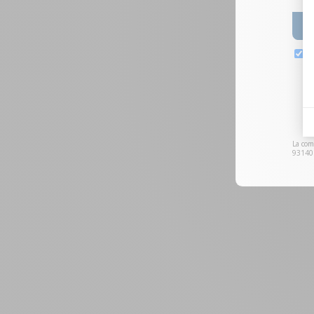
La com
93140