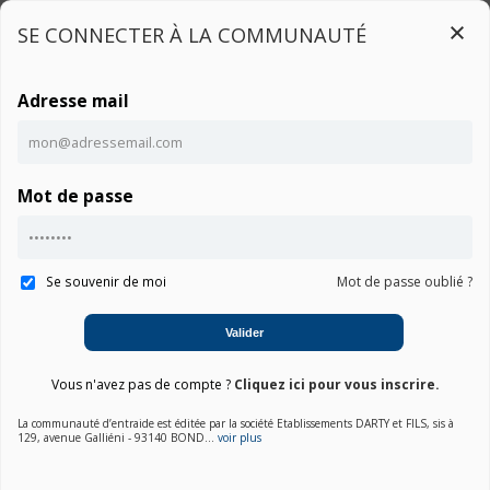
SE CONNECTER À LA COMMUNAUTÉ
Adresse mail
Connexion
Mot de passe
Accueil
Communauté AJ 1003
Notice
Se souvenir de moi
Mot de passe oublié ?
Valider
01. Choisir une marque
Vous n'avez pas de compte ?
Cliquez ici pour vous inscrire.
La communauté d’entraide est éditée par la société Etablissements DARTY et FILS, sis à
02. Choisir la catégorie
129, avenue Galliéni - 93140 BOND...
voir plus