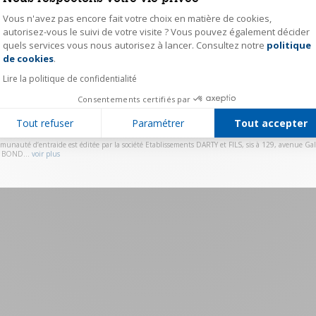
Vous n'avez pas encore fait votre choix en matière de cookies,
Mot de passe
autorisez-vous le suivi de votre visite ? Vous pouvez également décider
quels services vous nous autorisez à lancer. Consultez notre
politique
Axeptio consent
Se souvenir de moi
Mot de passe ou
de cookies
.
Lire la politique de confidentialité
Valider
Consentements certifiés par
Vous n'avez pas de compte ?
Cliquez ici pour vous ins
Tout refuser
Paramétrer
Tout accepter
munauté d’entraide est éditée par la société Etablissements DARTY et FILS, sis à 129, avenue Gall
 BOND...
voir plus