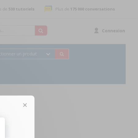
s de
530 tutoriels
Plus de
175 000 conversations
Connexion
ctionner un produit