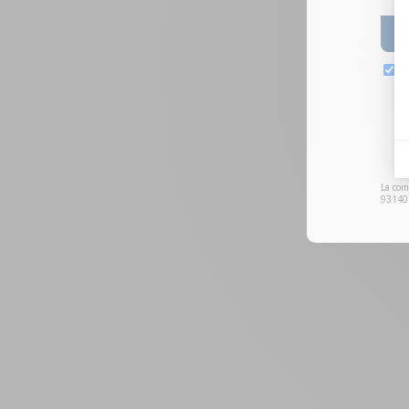
La com
93140