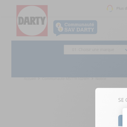
Plus 
01. Choisir une marque
Accueil
Communauté MSTTR102WH
Notice
SE