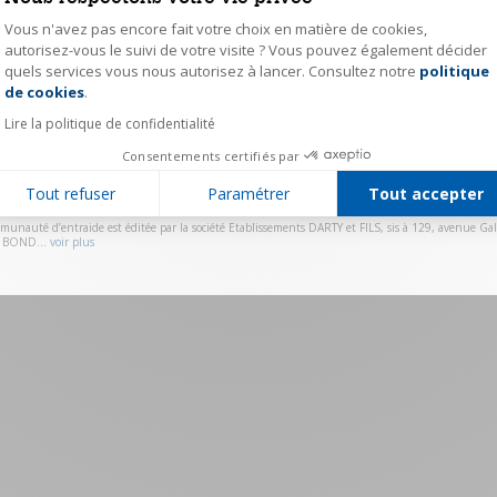
Vous n'avez pas encore fait votre choix en matière de cookies,
Mot de passe
autorisez-vous le suivi de votre visite ? Vous pouvez également décider
quels services vous nous autorisez à lancer. Consultez notre
politique
Axeptio consent
Se souvenir de moi
Mot de passe ou
de cookies
.
Lire la politique de confidentialité
Valider
Consentements certifiés par
Vous n'avez pas de compte ?
Cliquez ici pour vous ins
Tout refuser
Paramétrer
Tout accepter
munauté d’entraide est éditée par la société Etablissements DARTY et FILS, sis à 129, avenue Gall
 BOND...
voir plus