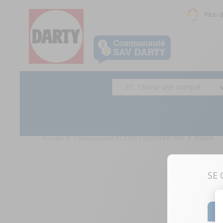
Plus 
01. Choisir une marque
Accueil
Communauté RC51PET SUPREME 4A+
Notice
SE