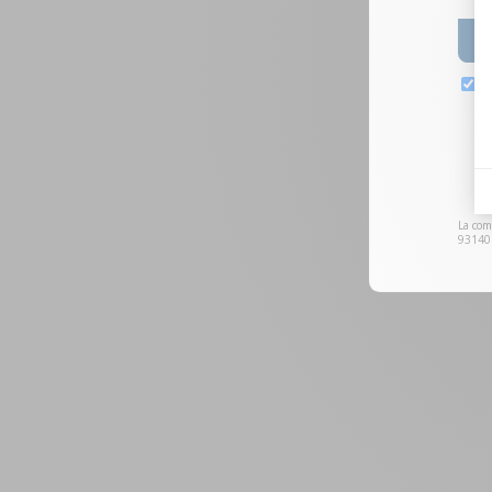
La com
93140