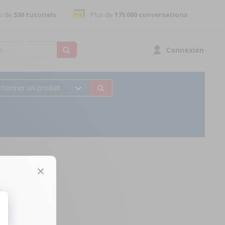
s de
530 tutoriels
Plus de
175 000 conversations
Connexion
ctionner un produit