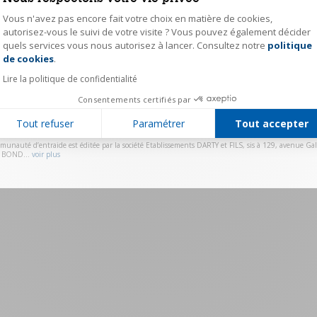
Vous n'avez pas encore fait votre choix en matière de cookies,
Mot de passe
autorisez-vous le suivi de votre visite ? Vous pouvez également décider
quels services vous nous autorisez à lancer. Consultez notre
politique
Axeptio consent
Se souvenir de moi
Mot de passe ou
de cookies
.
Lire la politique de confidentialité
Valider
Consentements certifiés par
Vous n'avez pas de compte ?
Cliquez ici pour vous ins
Tout refuser
Paramétrer
Tout accepter
munauté d’entraide est éditée par la société Etablissements DARTY et FILS, sis à 129, avenue Gall
 BOND...
voir plus