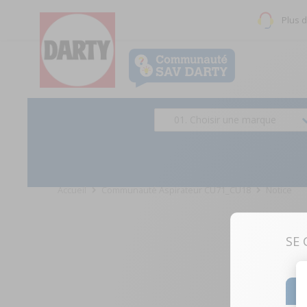
Plus 
01. Choisir une marque
Accueil
Communauté Aspirateur CU71_CU18
Notice
SE