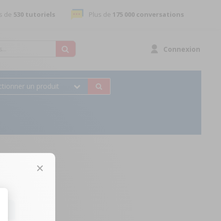
s de
530 tutoriels
Plus de
175 000 conversations
Connexion
ctionner un produit