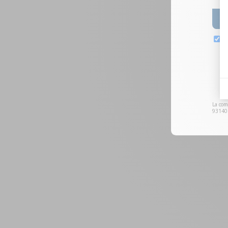
La com
93140