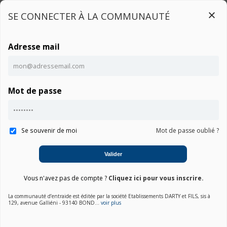
SE CONNECTER À LA COMMUNAUTÉ
Adresse mail
Connexion
Mot de passe
Accueil
Communauté IDOL 4
Notice
Se souvenir de moi
Mot de passe oublié ?
Valider
01. Choisir une marque
Vous n'avez pas de compte ?
Cliquez ici pour vous inscrire.
La communauté d’entraide est éditée par la société Etablissements DARTY et FILS, sis à
02. Choisir la catégorie
129, avenue Galliéni - 93140 BOND...
voir plus