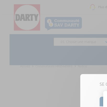
Plus 
01. Choisir une marque
Accueil
Communauté HK654406FB
Notice
SE