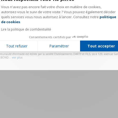
Vous n'avez pas encore fait votre choix en matière de cookies,
Mot de passe
autorisez-vous le suivi de votre visite ? Vous pouvez également décider
quels services vous nous autorisez à lancer. Consultez notre
politique
Axeptio consent
Se souvenir de moi
Mot de passe ou
de cookies
.
Lire la politique de confidentialité
Valider
Consentements certifiés par
Vous n'avez pas de compte ?
Cliquez ici pour vous ins
Tout refuser
Paramétrer
Tout accepter
munauté d’entraide est éditée par la société Etablissements DARTY et FILS, sis à 129, avenue Gall
 BOND...
voir plus