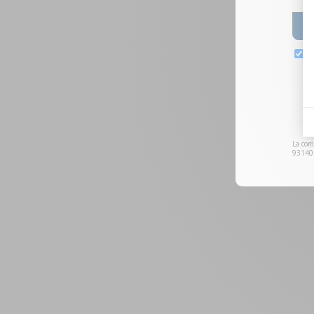
La com
93140