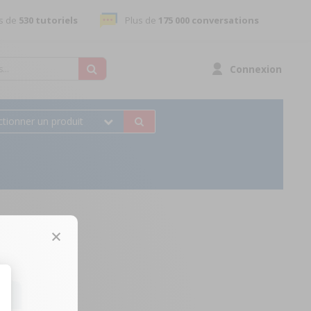
s de
530 tutoriels
Plus de
175 000 conversations
Connexion
ctionner un produit