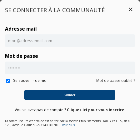
SE CONNECTER À LA COMMUNAUTÉ
Adresse mail
Connexion
Mot de passe
Accueil
Communauté PREDATOR G3-710-023
Notice
Se souvenir de moi
Mot de passe oublié ?
Valider
01. Choisir une marque
Vous n'avez pas de compte ?
Cliquez ici pour vous inscrire.
La communauté d’entraide est éditée par la société Etablissements DARTY et FILS, sis à
02. Choisir la catégorie
129, avenue Galliéni - 93140 BOND...
voir plus