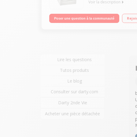
Voir la description
Largeur 60 cm - 3 foyers / Commandes sensitives /
Rejoi
Poser une question à la communauté
Lire les questions
Tutos produits
Le blog
Consulter sur darty.com
Darty 2nde Vie
Acheter une pièce détachée