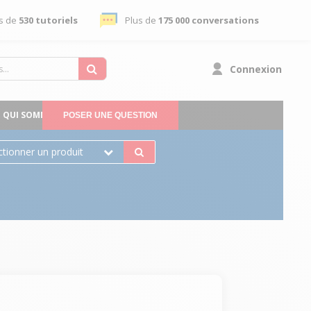
s de
530 tutoriels
Plus de
175 000 conversations
Connexion
QUI SOMMES-NOUS
POSER UNE QUESTION
ctionner un produit